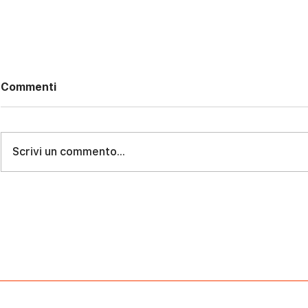
Commenti
Scrivi un commento...
Trilocale rifinito a Cinecittà
VERDE, LUC
VILLA CON
CECCANO