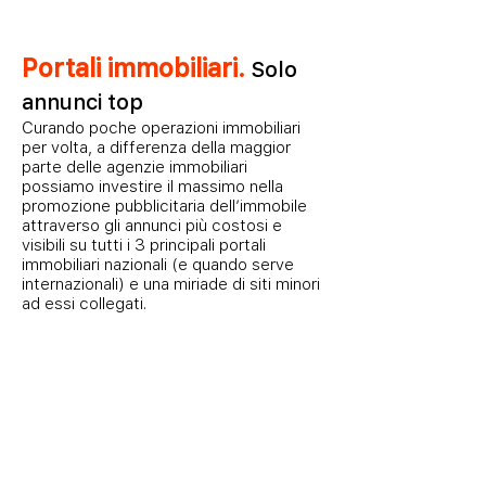
Portali immobiliari.
Solo
annunci top
Curando poche operazioni immobiliari
per volta, a differenza della maggior
parte delle agenzie immobiliari
possiamo
investire il massimo nella
promozione pubblicitaria dell’immobile
attraverso gli annunci più costosi e
visibili su tutti i 3 principali portali
immobiliari nazionali (e quando serve
internazionali) e una miriade di siti minori
ad essi collegati.
Immobiliare.it
Investiamo
oltre
8.000
euro
l'anno