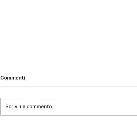
Commenti
Scrivi un commento...
VERDE, LUCE, SILENZIO:
SCANSANO:
VILLA CON GIARDINO A
TUTTO IN