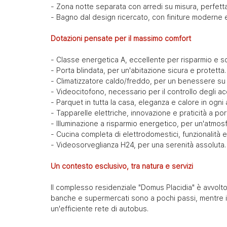
- Zona notte separata con arredi su misura, perfetta
- Bagno dal design ricercato, con finiture moderne e 
Dotazioni pensate per il massimo comfort
- Classe energetica A, eccellente per risparmio e sos
- Porta blindata, per un'abitazione sicura e protetta.
- Climatizzatore caldo/freddo, per un benessere su 
- Videocitofono, necessario per il controllo degli ac
- Parquet in tutta la casa, eleganza e calore in ogni
- Tapparelle elettriche, innovazione e praticità a po
- Illuminazione a risparmio energetico, per un'atmosf
- Cucina completa di elettrodomestici, funzionalità e 
- Videosorveglianza H24, per una serenità assoluta.
Un contesto esclusivo, tra natura e servizi
Il complesso residenziale "Domus Placidia" è avvolto 
banche e supermercati sono a pochi passi, mentre i 
un'efficiente rete di autobus.