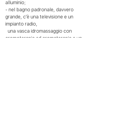
alluminio;
- nel bagno padronale, davvero 
grande, c'è una televisione e un 
impianto radio, 
  una vasca idromassaggio con 
cromoterapia ed aromaterapia e un 
box doccia
  doppio illuminato da luci soffuse 
posizionate alla base che donano 
un'atmosfera
  davvero unica;
- la cucina Ariston è su misura e 
dotata di tutti gli elettrodomestici.
- Nella camera matrimoniale c'è una 
grande cabina armadio.
IL PREZZO E' DI EURO 199.000