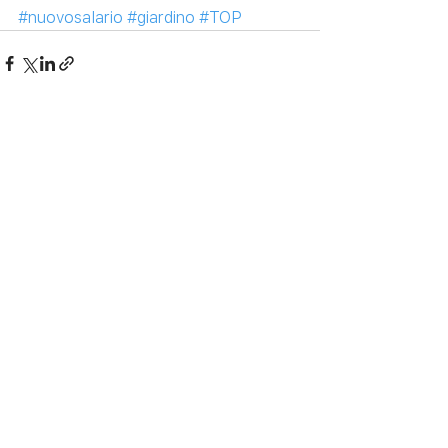
#nuovosalario
#giardino
#TOP
Mostra tutti
Post recenti